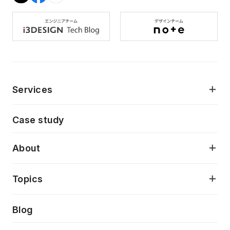
Services
モダンアプリケーション開発
Case study
デジタルプロダクトデザイン
AI駆動開発支援
About
アプリケーション開発
プロダクト成長支援
デザインシステム構築支援
当社が目指しているもの
Topics
クラウドネイティブ
プロトタイピング・仮説検証
製品・サービス
PdM/PMM体制実行支援
Press release
Blog
モダナイゼーション
UX/UI改善
新規事業プロジェクト実行支援