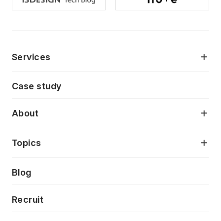
Services
モダンアプリケーション開発
Case study
デジタルプロダクトデザイン
AI駆動開発支援
About
アプリケーション開発
プロダクト成長支援
デザインシステム構築支援
当社が目指しているもの
Topics
クラウドネイティブ
プロトタイピング・仮説検証
製品・サービス
PdM/PMM体制実行支援
Press release
Blog
モダナイゼーション
UX/UI改善
新規事業プロジェクト実行支援
Phennec
News
Recruit
特徴量エンジニアリングと生成AI
フロントエンド開発
flamingo