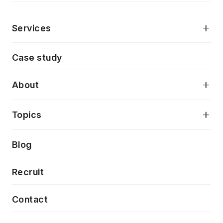
Services
モダンアプリケーション開発
Case study
デジタルプロダクトデザイン
AI駆動開発支援
About
アプリケーション開発
プロダクト成長支援
デザインシステム構築支援
当社が目指しているもの
Topics
クラウドネイティブ
プロトタイピング・仮説検証
製品・サービス
PdM/PMM体制実行支援
Press release
Blog
モダナイゼーション
UX/UI改善
新規事業プロジェクト実行支援
Phennec
News
Recruit
特徴量エンジニアリングと生成AI
フロントエンド開発
flamingo
Event/Seminer
Contact
ELAND