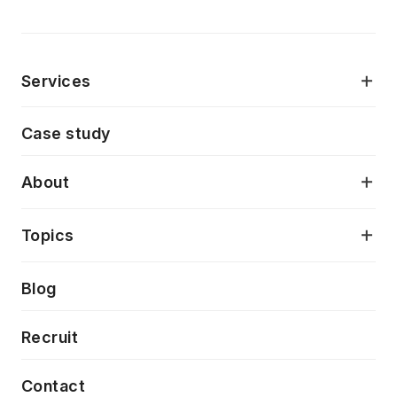
Services
モダンアプリケーション開発
Case study
デジタルプロダクトデザイン
AI駆動開発支援
About
アプリケーション開発
プロダクト成長支援
デザインシステム構築支援
当社が目指しているもの
Topics
クラウドネイティブ
プロトタイピング・仮説検証
製品・サービス
PdM/PMM体制実行支援
Press release
Blog
モダナイゼーション
UX/UI改善
新規事業プロジェクト実行支援
Phennec
News
Recruit
特徴量エンジニアリングと生成AI
フロントエンド開発
flamingo
Event/Seminer
Contact