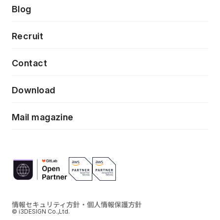
製品・サービス
PdM/PMM体制実行支援
Press release
Blog
モダナイゼーション
UX/UI改善
新規事業プロジェクト実行支援
Phennec
News
Recruit
特徴量エンジニアリングと生成AI
フロントエンド開発
flamingo
Event/Seminer
Contact
ELAND
Download
ZEBRA
Mail magazine
情報セキュリティ方針・個人情報保護方針
© i3DESIGN Co.,Ltd.