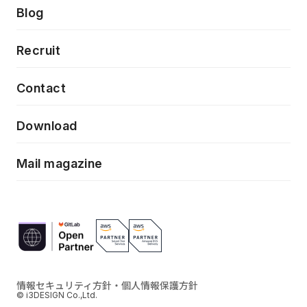
製品・サービス
PdM/PMM体制実行支援
Press release
Blog
モダナイゼーション
UX/UI改善
新規事業プロジェクト実行支援
Phennec
News
Recruit
特徴量エンジニアリングと生成AI
フロントエンド開発
flamingo
Event/Seminer
Contact
ELAND
Download
ZEBRA
Mail magazine
情報セキュリティ方針・個人情報保護方針
© i3DESIGN Co.,Ltd.