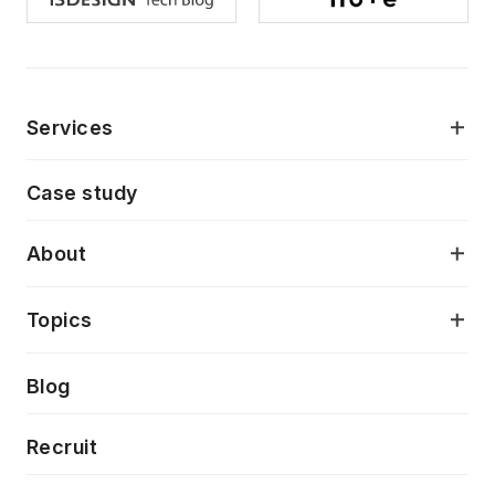
Services
モダンアプリケーション開発
Case study
デジタルプロダクトデザイン
AI駆動開発支援
About
アプリケーション開発
プロダクト成長支援
デザインシステム構築支援
当社が目指しているもの
Topics
クラウドネイティブ
プロトタイピング・仮説検証
製品・サービス
PdM/PMM体制実行支援
Press release
Blog
モダナイゼーション
UX/UI改善
新規事業プロジェクト実行支援
Phennec
News
Recruit
特徴量エンジニアリングと生成AI
フロントエンド開発
flamingo