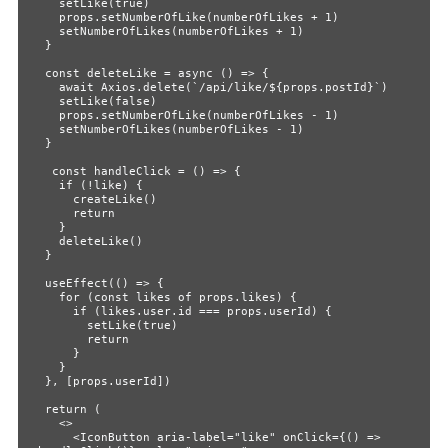
   setLike(true)

   props.setNumberOfLike(numberOfLikes + 1)

   setNumberOfLikes(numberOfLikes + 1)

 }

 const deleteLike = async () => {

   await Axios.delete(`/api/like/${props.postId}`)

   setLike(false)

   props.setNumberOfLike(numberOfLikes - 1)

   setNumberOfLikes(numberOfLikes - 1)

 }

  const handleClick = () => {

   if (!like) {

     createLike()

     return

   }

   deleteLike()

 }

 useEffect(() => {

   for (const likes of props.likes) {

     if (likes.user.id === props.userId) {

       setLike(true)

       return

     }

   }

 }, [props.userId])

 return (

   <>

     <IconButton aria-label="like" onClick={() => 