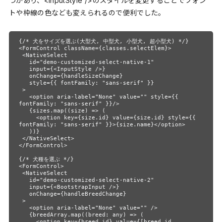
つかあり、<InputStyle />のスタイルを変更することでフォン
トや枠線の色なども変えられるので便利でした。
{/* 犬をサイズを選ぶ(大型犬, 中型犬, 小型犬, 超小型犬) */}

<FormControl className={classes.selectElem}>

 <NativeSelect

   id="demo-customized-select-native-1"

   input={<InputStyle />}

   onChange={handleSizeChange}

   style={{ fontFamily: "sans-serif" }}

 >

   <option aria-label="None" value="" style={{ 
fontFamily: "sans-serif" }}/>

   {sizes.map((size) => (

     <option key={size.id} value={size.id} style={{ 
fontFamily: "sans-serif" }}>{size.name}</option>

   ))}

 </NativeSelect>

</FormControl>

{/* 犬種を選ぶ */}

<FormControl>

 <NativeSelect

   id="demo-customized-select-native-2"

   input={<BootstrapInput />}

   onChange={handleBreedChange}

 >

   <option aria-label="None" value="" />

   {breedArray.map((breed: any) => (

     <option key={breed.id} value={[breed.id, 