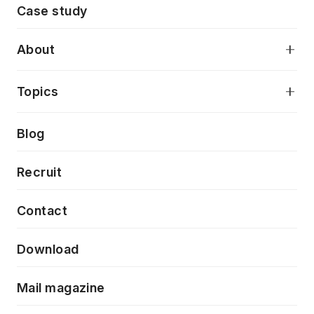
モダンアプリケーション開発
Case study
デジタルプロダクトデザイン
AI駆動開発支援
About
アプリケーション開発
プロダクト成長支援
デザインシステム構築支援
当社が目指しているもの
Topics
クラウドネイティブ
プロトタイピング・仮説検証
製品・サービス
PdM/PMM体制実行支援
Press release
Blog
モダナイゼーション
UX/UI改善
新規事業プロジェクト実行支援
Phennec
News
Recruit
特徴量エンジニアリングと生成AI
フロントエンド開発
flamingo
Event/Seminer
Contact
ELAND
Download
ZEBRA
Mail magazine