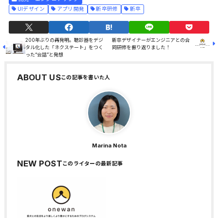
UIデザイン
アプリ開発
新卒研修
新卒
200年ぶりの再発明。聴診器をデジ
新卒デザイナーがエンジニアとの合
タル化した「ネクステート」をつく
同研修を振り返りました！
った“会話”と発想
ABOUT US
Marina Nota
NEW POST