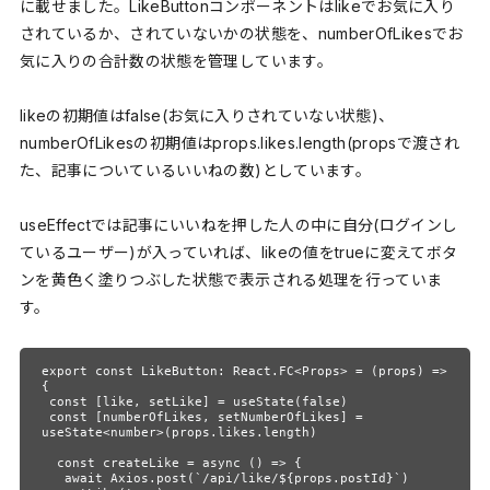
に載せました。LikeButtonコンポーネントはlikeでお気に入り
されているか、されていないかの状態を、numberOfLikesでお
気に入りの合計数の状態を管理しています。
likeの初期値はfalse(お気に入りされていない状態)、
numberOfLikesの初期値はprops.likes.length(propsで渡され
た、記事についているいいねの数)としています。
useEffectでは記事にいいねを押した人の中に自分(ログインし
ているユーザー)が入っていれば、likeの値をtrueに変えてボタ
ンを黄色く塗りつぶした状態で表示される処理を行っていま
す。
export const LikeButton: React.FC<Props> = (props) => 
{

 const [like, setLike] = useState(false)

 const [numberOfLikes, setNumberOfLikes] = 
useState<number>(props.likes.length)

  const createLike = async () => {

   await Axios.post(`/api/like/${props.postId}`)
