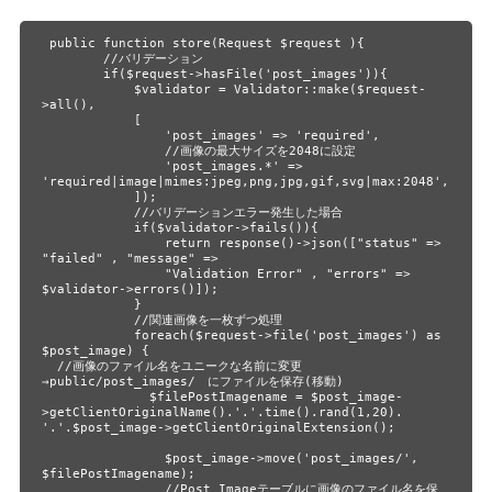
 public function store(Request $request ){       

        //バリデーション

        if($request->hasFile('post_images')){

            $validator = Validator::make($request-
>all(),

            [

                'post_images' => 'required',

                //画像の最大サイズを2048に設定

                'post_images.*' => 
'required|image|mimes:jpeg,png,jpg,gif,svg|max:2048',

            ]);

            //バリデーションエラー発生した場合

            if($validator->fails()){

                return response()->json(["status" => 
"failed" , "message" => 

                "Validation Error" , "errors" => 
$validator->errors()]);

            }

            //関連画像を一枚ずつ処理

            foreach($request->file('post_images') as 
$post_image) {

  //画像のファイル名をユニークな名前に変更
→public/post_images/　にファイルを保存(移動)

              $filePostImagename = $post_image-
>getClientOriginalName().'.'.time().rand(1,20). 
'.'.$post_image->getClientOriginalExtension();

                $post_image->move('post_images/', 
$filePostImagename);

                //Post_Imageテーブルに画像のファイル名を保