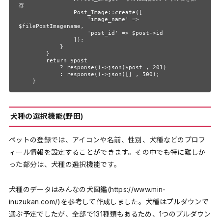
存

                Post_Image::create([

                    'image_name' => 
$filePostImagename,

                    'post_id' => $post->id

                ]);

            }

        }

        return $post

            ? response()->json($post , 201)

            : response()->json([] , 500);

    }
犬種の選択機能(野田)
ペットの登録では、アイコンや名前、性別、犬種などのプロフ
ィール情報を設定することができます。その中でも特に難しか
った部分は、犬種の選択機能です。
犬種のデータはみんなの犬図鑑(https://www.min-
inuzukan.com/)を参考して作成しました。犬種はプルダウンで
選ぶ予定でしたが、全部で131種類もあるため、1つのプルダウン