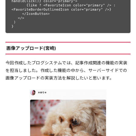
handleClick()} color="primary">

       {like ? <FavoriteIcon color="primary" /> : 
<FavoriteBorderOutlinedIcon color="primary" />}

     </IconButton>

   </>

 )

}
画像アップロード(宮崎)
今回作成したブログシステムでは、記事作成関連の機能の実装
を担当しました。作成した機能の中から、サーバーサイドでの
画像アップロードの実装方法を解説したいと思います。