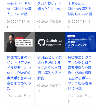
を向上させるた
スパが良い」と
するために
めにGitHubを導
知った件につい
GitLabの導入を
入してみた話
て
検討してみた話
2024年8月14
2024年8月29
2024年8月15
日
日
日
開発内製化のポ
GitHubとは？選
特徴量エンジニ
イント「アジャ
ばれる理由と知
アリングとは？
イル開発」につ
っておくべき用
需要予測AIや画
いて、IPAのDX
語、導入方法を
像生成AIの精度
実践手引書の内
解説
を上げる手法に
容をまとめてみ
ついて初心者向
2024年8月14
た
けに解説！
日
2024年8月9日
2024年9月17
日