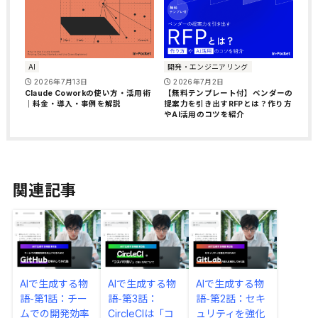
AI
開発・エンジニアリング
2026年7月13日
2026年7月2日
Claude Coworkの使い方・活用術
【無料テンプレート付】ベンダーの
｜料金・導入・事例を解説
提案力を引き出すRFPとは？作り方
やAI活用のコツを紹介
関連記事
AIで生成する物
AIで生成する物
AIで生成する物
語-第1話：チー
語-第3話：
語-第2話：セキ
ムでの開発効率
CircleCIは「コ
ュリティを強化