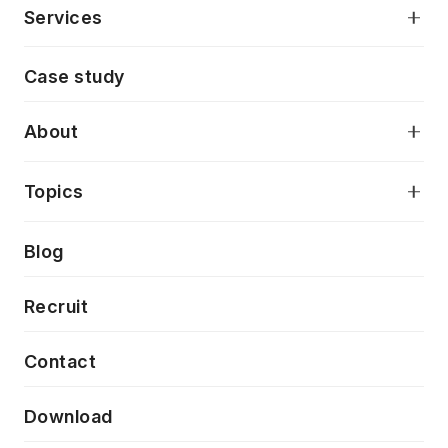
Services
モダンアプリケーション開発
Case study
デジタルプロダクトデザイン
AI駆動開発支援
About
アプリケーション開発
プロダクト成長支援
デザインシステム構築支援
当社が目指しているもの
Topics
クラウドネイティブ
プロトタイピング・仮説検証
製品・サービス
PdM/PMM体制実行支援
Press release
Blog
モダナイゼーション
UX/UI改善
新規事業プロジェクト実行支援
Phennec
News
Recruit
特徴量エンジニアリングと生成AI
フロントエンド開発
flamingo
Event/Seminer
Contact
ELAND
Download
ZEBRA