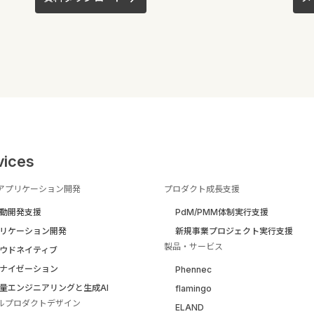
vices
アプリケーション開発
プロダクト成長支援
駆動開発支援
PdM/PMM体制実行支援
リケーション開発
新規事業プロジェクト実行支援
製品・サービス
ウドネイティブ
ナイゼーション
Phennec
量エンジニアリングと生成AI
flamingo
ルプロダクトデザイン
ELAND