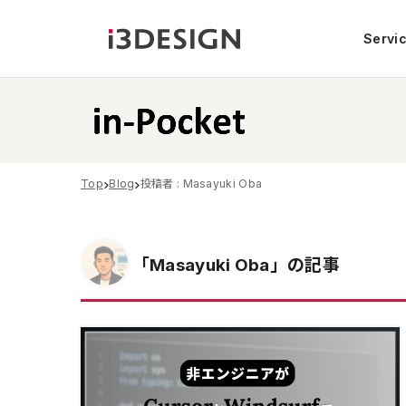
Servi
Top
Blog
投稿者 : Masayuki Oba
「Masayuki Oba」の記事