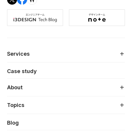
Services
モダンアプリケーション開発
Case study
デジタルプロダクトデザイン
AI駆動開発支援
About
アプリケーション開発
プロダクト成長支援
デザインシステム構築支援
About
Topics
クラウドネイティブ
プロトタイピング・仮説検証
製品・サービス
PdM/PMM体制実行支援
当社が目指しているもの
Press release
Blog
モダナイゼーション
UX/UI改善
新規事業プロジェクト実行支援