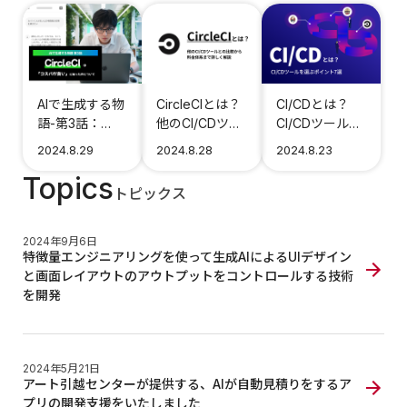
AIで生成する物
CircleCIとは？
CI/CDとは？
語-第3話：
他のCI/CDツー
CI/CDツールを
CircleCIは「コ
ルとの比較から
選ぶポイント7
2024.8.29
2024.8.28
2024.8.23
スパが良い」と
料金体系まで詳
選＆ツール比
Topics
知った件につい
しく解説
較！
トピックス
て
2024年9月6日
特徴量エンジニアリングを使って生成AIによるUIデザイン
と画面レイアウトのアウトプットをコントロールする技術
を開発
2024年5月21日
アート引越センターが提供する、AIが自動見積りをするア
プリの開発支援をいたしました