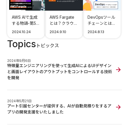
AWS AIで生成
AWS Fargate
DevOpsツール
する物語-第5
とは？クラウド
チェーンとは？
話：インフラ管
ネイティブな開
基本からツール
2024.10.24
2024.9.10
2024.8.13
理の簡素化のカ
発を実現するサ
選定のプロセ
Topics
ギとなるAWS
ーバーレスコン
ス・注意点を解
トピックス
Fargateに出会
テナサービス
説
う話
2024年9月6日
特徴量エンジニアリングを使って生成AIによるUIデザイン
と画面レイアウトのアウトプットをコントロールする技術
を開発
2024年5月21日
アート引越センターが提供する、AIが自動見積りをするア
プリの開発支援をいたしました