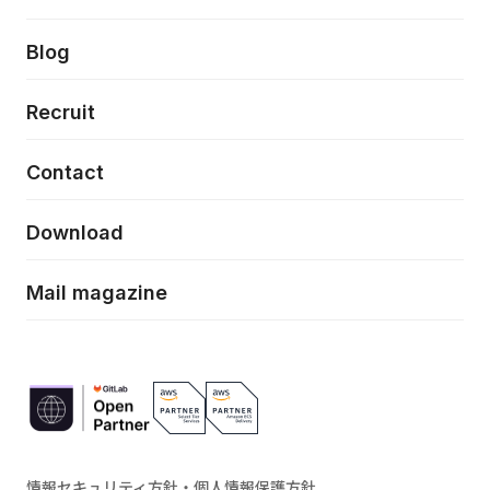
クラウドネイティブ
プロトタイピング・仮説検証
製品・サービス
PdM/PMM体制実行支援
当社が目指しているもの
Press release
Blog
モダナイゼーション
UX/UI改善
新規事業プロジェクト実行支援
Phennec
News
Recruit
特徴量エンジニアリングと生成AI
フロントエンド開発
flamingo
Event/Seminer
Contact
ELAND
Download
ZEBRA
Mail magazine
情報セキュリティ方針・個人情報保護方針