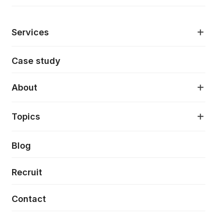
Services
モダンアプリケーション開発
Case study
デジタルプロダクトデザイン
AI駆動開発支援
About
アプリケーション開発
プロダクト成長支援
デザインシステム構築支援
About
Topics
クラウドネイティブ
プロトタイピング・仮説検証
製品・サービス
PdM/PMM体制実行支援
当社が目指しているもの
Press release
Blog
モダナイゼーション
UX/UI改善
新規事業プロジェクト実行支援
Phennec
News
Recruit
特徴量エンジニアリングと生成AI
フロントエンド開発
flamingo
Event/Seminer
Contact
ELAND