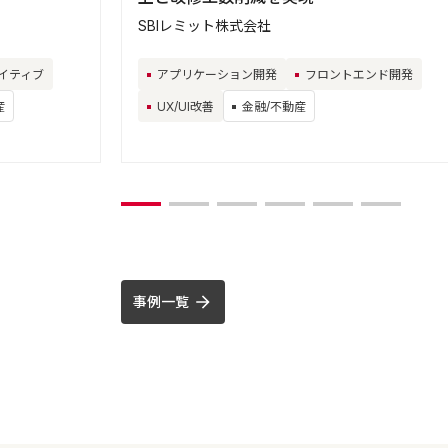
SBIレミット株式会社
イティブ
アプリケーション開発
フロントエンド開発
産
UX/UI改善
金融/不動産
事例一覧