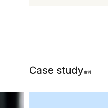
Case study
事例