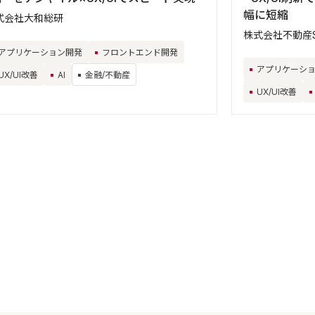
幅に短縮
式会社大和総研
株式会社不動産S
アプリケーション開発
フロントエンド開発
アプリケーシ
UX/UI改善
AI
金融/不動産
UX/UI改善