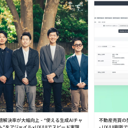
題解決率が大幅向上 - “使える生成AIチャ
不動産売買の
ト”をアジャイル×UX/UIでスピード実現
- UX/UI