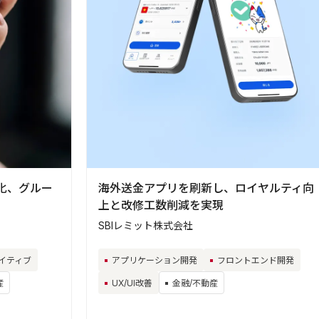
化、グルー
海外送金アプリを刷新し、ロイヤルティ向
上と改修工数削減を実現
SBIレミット株式会社
イティブ
アプリケーション開発
フロントエンド開発
産
UX/UI改善
金融/不動産