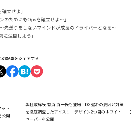
を確立せよ」
ンのためにもOpsを確立せよ〜」
 〜先送りをしないマインドが成長のドライバーとなる〜
構築に注目しよう」
この記事をシェアする
弊社取締役 有賀 貞一氏も登場！DX遅れの要因と対策
ネット
を徹底調査したアイスリーデザイン2つ目のホワイト
を公開
ペーパーを公開