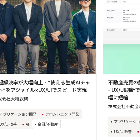
題解決率が大幅向上 - “使える生成AIチャ
不動産売買の
ト”をアジャイル×UX/UIでスピード実現
- UX/UI
幅に短縮
式会社大和総研
株式会社不動産S
アプリケーション開発
フロントエンド開発
アプリケーシ
UX/UI改善
AI
金融/不動産
UX/UI改善