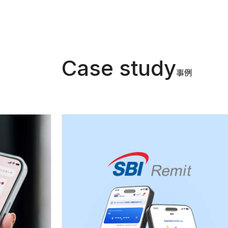
Case study
事例