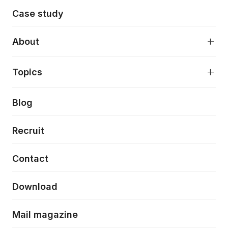
モダンアプリケーション開発
Case study
デジタルプロダクトデザイン
AI駆動開発支援
About
アプリケーション開発
プロダクト成長支援
デザインシステム構築支援
About
Topics
クラウドネイティブ
プロトタイピング・仮説検証
製品・サービス
PdM/PMM体制実行支援
当社が目指しているもの
Press release
Blog
モダナイゼーション
UX/UI改善
新規事業プロジェクト実行支援
Phennec
News
Recruit
特徴量エンジニアリングと生成AI
フロントエンド開発
flamingo
Event/Seminer
Contact
ELAND
Download
ZEBRA
Mail magazine