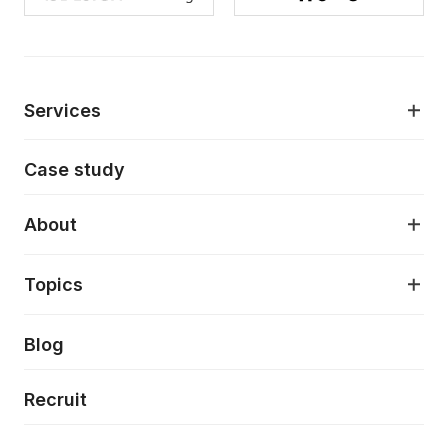
Services
モダンアプリケーション開発
Case study
デジタルプロダクトデザイン
AI駆動開発支援
About
アプリケーション開発
プロダクト成長支援
デザインシステム構築支援
About
Topics
クラウドネイティブ
プロトタイピング・仮説検証
製品・サービス
PdM/PMM体制実行支援
当社が目指しているもの
Press release
Blog
モダナイゼーション
UX/UI改善
新規事業プロジェクト実行支援
Phennec
News
Recruit
特徴量エンジニアリングと生成AI
フロントエンド開発
flamingo