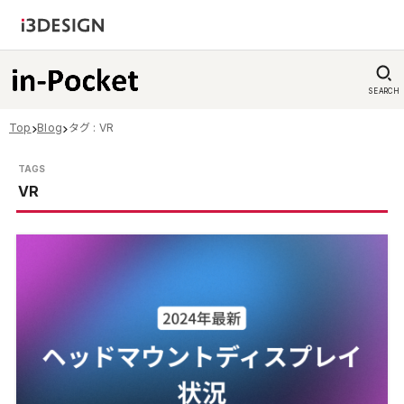
SEARCH
Top
Blog
タグ : VR
VR