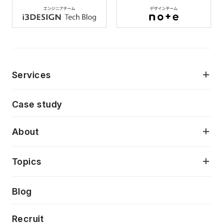
Services
モダンアプリケーション開発
Case study
デジタルプロダクトデザイン
AI駆動開発支援
About
アプリケーション開発
プロダクト成長支援
デザインシステム構築支援
当社が目指しているもの
Topics
クラウドネイティブ
プロトタイピング・仮説検証
製品・サービス
PdM/PMM体制実行支援
Press release
Blog
モダナイゼーション
UX/UI改善
新規事業プロジェクト実行支援
Phennec
News
Recruit
特徴量エンジニアリングと生成AI