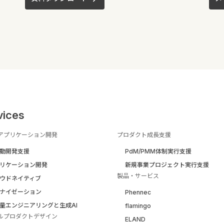
vices
アプリケーション開発
プロダクト成長支援
駆動開発支援
PdM/PMM体制実行支援
リケーション開発
新規事業プロジェクト実行支援
製品・サービス
ウドネイティブ
ナイゼーション
Phennec
量エンジニアリングと生成AI
flamingo
ルプロダクトデザイン
ELAND