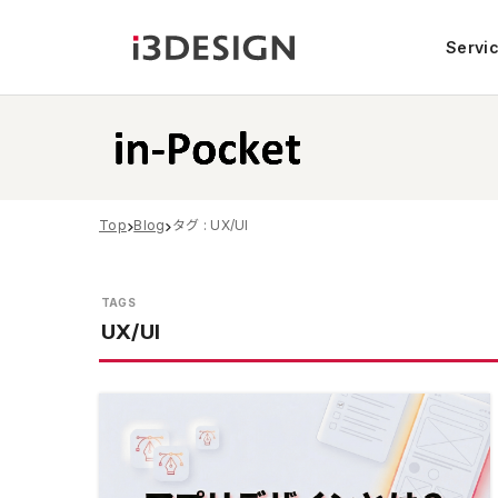
Servi
Top
Blog
タグ : UX/UI
UX/UI