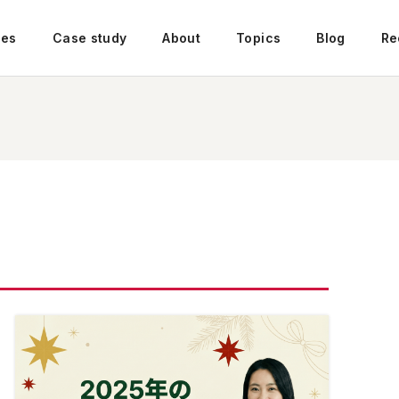
ces
Case study
About
Topics
Blog
Re