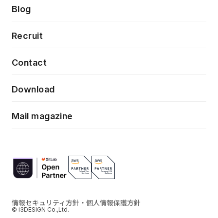
製品・サービス
PdM/PMM体制実行支援
Press release
Blog
モダナイゼーション
UX/UI改善
新規事業プロジェクト実行支援
Phennec
News
Recruit
特徴量エンジニアリングと生成AI
フロントエンド開発
flamingo
Event/Seminer
Contact
ELAND
Download
ZEBRA
Mail magazine
情報セキュリティ方針・個人情報保護方針
© i3DESIGN Co.,Ltd.