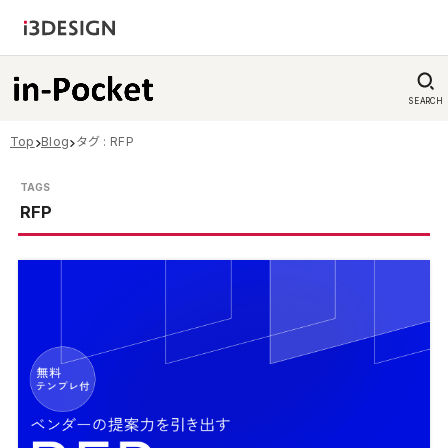
SEARCH
Top
Blog
タグ : RFP
RFP