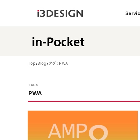
Servi
Top
Blog
タグ : PWA
PWA