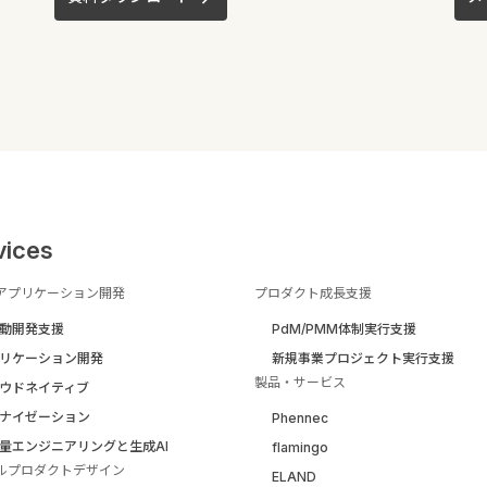
vices
アプリケーション開発
プロダクト成長支援
駆動開発支援
PdM/PMM体制実行支援
リケーション開発
新規事業プロジェクト実行支援
製品・サービス
ウドネイティブ
ナイゼーション
Phennec
量エンジニアリングと生成AI
flamingo
ルプロダクトデザイン
ELAND