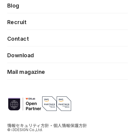
製品・サービス
PdM/PMM体制実行支援
Press release
Blog
モダナイゼーション
UX/UI改善
新規事業プロジェクト実行支援
Phennec
News
Recruit
特徴量エンジニアリングと生成AI
フロントエンド開発
flamingo
Event/Seminer
Contact
ELAND
Download
ZEBRA
Mail magazine
情報セキュリティ方針・個人情報保護方針
© i3DESIGN Co.,Ltd.