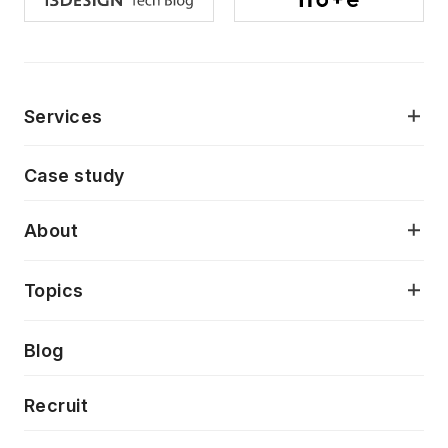
Services
モダンアプリケーション開発
Case study
デジタルプロダクトデザイン
AI駆動開発支援
About
アプリケーション開発
プロダクト成長支援
デザインシステム構築支援
当社が目指しているもの
Topics
クラウドネイティブ
プロトタイピング・仮説検証
製品・サービス
PdM/PMM体制実行支援
Press release
Blog
モダナイゼーション
UX/UI改善
新規事業プロジェクト実行支援
Phennec
News
Recruit
特徴量エンジニアリングと生成AI
フロントエンド開発
flamingo