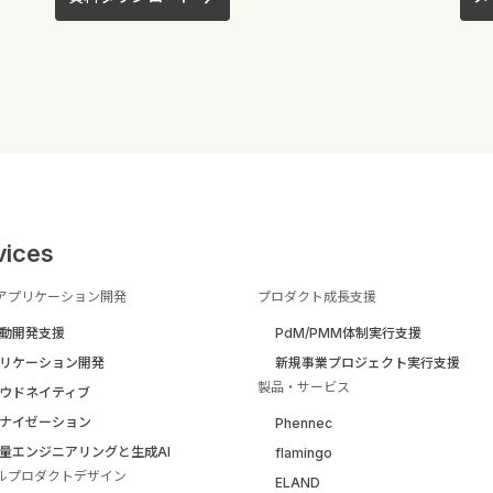
vices
アプリケーション開発
プロダクト成長支援
駆動開発支援
PdM/PMM体制実行支援
リケーション開発
新規事業プロジェクト実行支援
製品・サービス
ウドネイティブ
ナイゼーション
Phennec
量エンジニアリングと生成AI
flamingo
ルプロダクトデザイン
ELAND