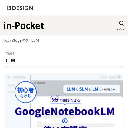
SEARCH
Top
Blog
タグ : LLM
LLM