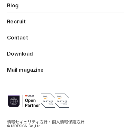
製品・サービス
PdM/PMM体制実行支援
Press release
Blog
モダナイゼーション
UX/UI改善
新規事業プロジェクト実行支援
Phennec
News
Recruit
特徴量エンジニアリングと生成AI
フロントエンド開発
flamingo
Event/Seminer
Contact
ELAND
Download
ZEBRA
Mail magazine
情報セキュリティ方針・個人情報保護方針
© i3DESIGN Co.,Ltd.