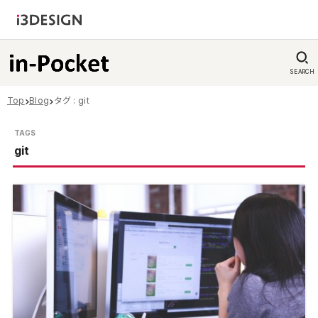
SEARCH
Top
Blog
タグ : git
git