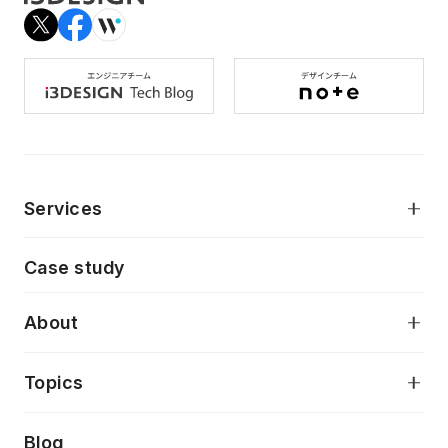
Services
モダンアプリケーション開発
Case study
デジタルプロダクトデザイン
AI駆動開発支援
About
アプリケーション開発
プロダクト成長支援
デザインシステム構築支援
当社が目指しているもの
Topics
クラウドネイティブ
プロトタイピング・仮説検証
製品・サービス
PdM/PMM体制実行支援
Press release
Blog