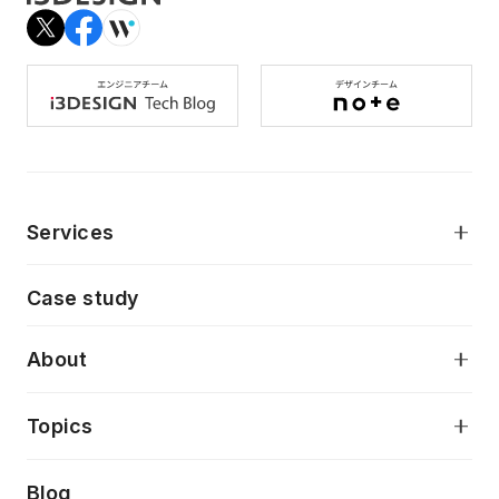
Services
モダンアプリケーション開発
Case study
デジタルプロダクトデザイン
AI駆動開発支援
About
アプリケーション開発
プロダクト成長支援
デザインシステム構築支援
当社が目指しているもの
Topics
クラウドネイティブ
プロトタイピング・仮説検証
製品・サービス
PdM/PMM体制実行支援
Press release
Blog