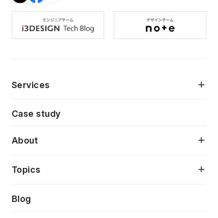
Services
モダンアプリケーション開発
Case study
デジタルプロダクトデザイン
AI駆動開発支援
About
アプリケーション開発
プロダクト成長支援
デザインシステム構築支援
当社が目指しているもの
Topics
クラウドネイティブ
プロトタイピング・仮説検証
製品・サービス
PdM/PMM体制実行支援
Press release
Blog
モダナイゼーション
UX/UI改善
新規事業プロジェクト実行支援