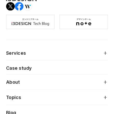
Services
モダンアプリケーション開発
Case study
デジタルプロダクトデザイン
AI駆動開発支援
About
アプリケーション開発
プロダクト成長支援
デザインシステム構築支援
当社が目指しているもの
Topics
クラウドネイティブ
プロトタイピング・仮説検証
製品・サービス
PdM/PMM体制実行支援
Press release
Blog