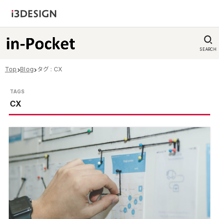
SEARCH
Top
Blog
タグ : CX
CX