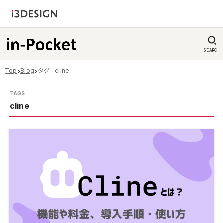
SEARCH
Top
Blog
タグ : cline
cline