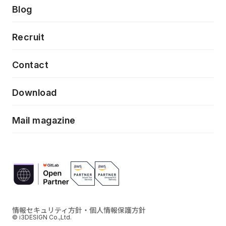
製品・サービス
PdM/PMM体制実行支援
Press release
Blog
モダナイゼーション
UX/UI改善
新規事業プロジェクト実行支援
Phennec
News
Recruit
特徴量エンジニアリングと生成AI
フロントエンド開発
flamingo
Event/Seminer
Contact
ELAND
Download
ZEBRA
Mail magazine
情報セキュリティ方針・個人情報保護方針
© i3DESIGN Co.,Ltd.