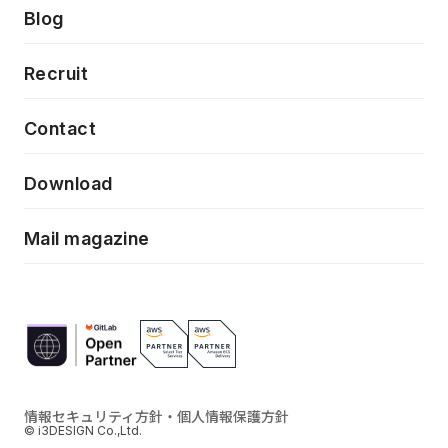
製品・サービス
PdM/PMM体制実行支援
Press release
Blog
モダナイゼーション
UX/UI改善
新規事業プロジェクト実行支援
Phennec
News
Recruit
特徴量エンジニアリングと生成AI
フロントエンド開発
flamingo
Event/Seminer
Contact
ELAND
Download
ZEBRA
Mail magazine
情報セキュリティ方針・個人情報保護方針
© i3DESIGN Co.,Ltd.