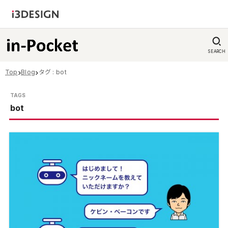
SEARCH
Top
Blog
タグ : bot
bot