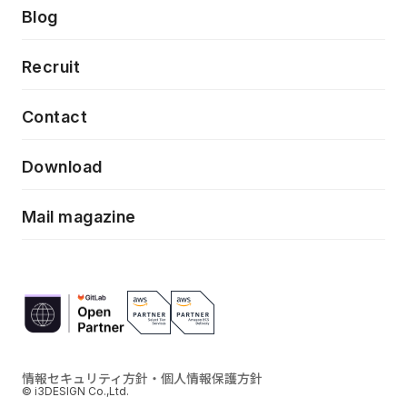
製品・サービス
PdM/PMM体制実行支援
Press release
Blog
モダナイゼーション
UX/UI改善
新規事業プロジェクト実行支援
Phennec
News
Recruit
特徴量エンジニアリングと生成AI
フロントエンド開発
flamingo
Event/Seminer
Contact
ELAND
Download
ZEBRA
Mail magazine
情報セキュリティ方針・個人情報保護方針
© i3DESIGN Co.,Ltd.