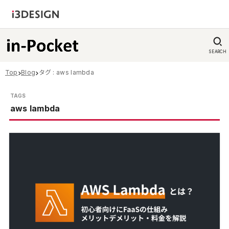
SEARCH
Top
Blog
タグ : aws lambda
aws lambda