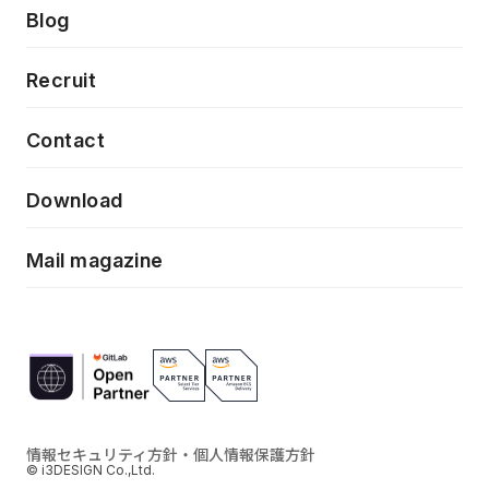
製品・サービス
PdM/PMM体制実行支援
Press release
Blog
モダナイゼーション
UX/UI改善
新規事業プロジェクト実行支援
Phennec
News
Recruit
特徴量エンジニアリングと生成AI
フロントエンド開発
flamingo
Event/Seminer
Contact
ELAND
Download
ZEBRA
Mail magazine
情報セキュリティ方針・個人情報保護方針
© i3DESIGN Co.,Ltd.