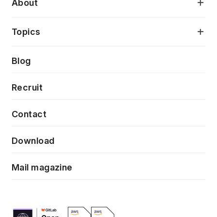
About
アプリケーション開発
プロダクト成長支援
デザインシステム構築支援
当社が目指しているもの
Topics
クラウドネイティブ
プロトタイピング・仮説検証
製品・サービス
PdM/PMM体制実行支援
Press release
Blog
モダナイゼーション
UX/UI改善
新規事業プロジェクト実行支援
Phennec
News
Recruit
特徴量エンジニアリングと生成AI
フロントエンド開発
flamingo
Event/Seminer
Contact
ELAND
Download
ZEBRA
Mail magazine