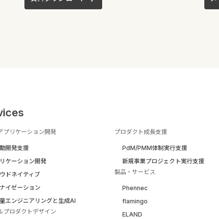
vices
アプリケーション開発
プロダクト成長支援
駆動開発支援
PdM/PMM体制実行支援
リケーション開発
新規事業プロジェクト実行支援
製品・サービス
ウドネイティブ
ナイゼーション
Phennec
量エンジニアリングと生成AI
flamingo
ルプロダクトデザイン
ELAND