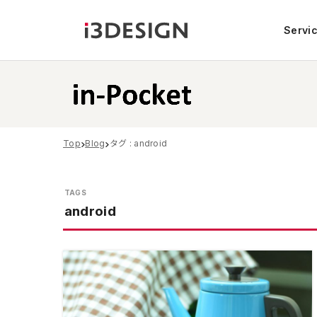
Servi
Top
Blog
タグ : android
android