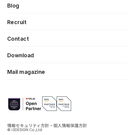
製品・サービス
PdM/PMM体制実行支援
Press release
Blog
モダナイゼーション
UX/UI改善
新規事業プロジェクト実行支援
Phennec
News
Recruit
特徴量エンジニアリングと生成AI
フロントエンド開発
flamingo
Event/Seminer
Contact
ELAND
Download
ZEBRA
Mail magazine
情報セキュリティ方針・個人情報保護方針
© i3DESIGN Co.,Ltd.