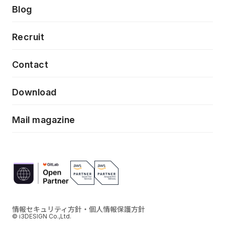
製品・サービス
PdM/PMM体制実行支援
Press release
Blog
モダナイゼーション
UX/UI改善
新規事業プロジェクト実行支援
Phennec
News
Recruit
特徴量エンジニアリングと生成AI
フロントエンド開発
flamingo
Event/Seminer
Contact
ELAND
Download
ZEBRA
Mail magazine
情報セキュリティ方針・個人情報保護方針
© i3DESIGN Co.,Ltd.