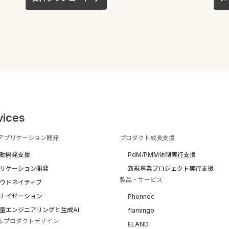
vices
アプリケーション開発
プロダクト成長支援
駆動開発支援
PdM/PMM体制実行支援
リケーション開発
新規事業プロジェクト実行支援
製品・サービス
ウドネイティブ
ナイゼーション
Phennec
量エンジニアリングと生成AI
flamingo
ルプロダクトデザイン
ELAND