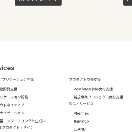
vices
アプリケーション開発
プロダクト成長支援
駆動開発支援
PdM/PMM体制実行支援
リケーション開発
新規事業プロジェクト実行支援
製品・サービス
ウドネイティブ
ナイゼーション
Phennec
量エンジニアリングと生成AI
flamingo
ルプロダクトデザイン
ELAND