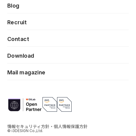
製品・サービス
PdM/PMM体制実行支援
Press release
Blog
モダナイゼーション
UX/UI改善
新規事業プロジェクト実行支援
Phennec
News
Recruit
特徴量エンジニアリングと生成AI
フロントエンド開発
flamingo
Event/Seminer
Contact
ELAND
Download
ZEBRA
Mail magazine
情報セキュリティ方針・個人情報保護方針
© i3DESIGN Co.,Ltd.