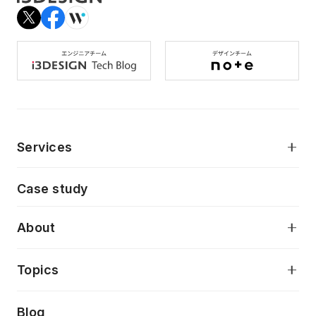
Services
モダンアプリケーション開発
Case study
デジタルプロダクトデザイン
AI駆動開発支援
About
アプリケーション開発
プロダクト成長支援
デザインシステム構築支援
当社が目指しているもの
Topics
クラウドネイティブ
プロトタイピング・仮説検証
製品・サービス
PdM/PMM体制実行支援
Press release
Blog