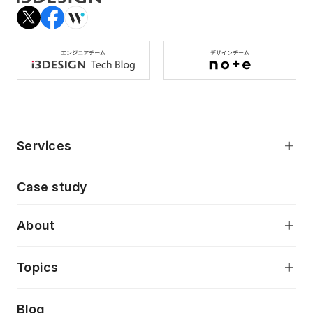
Services
モダンアプリケーション開発
Case study
デジタルプロダクトデザイン
AI駆動開発支援
About
アプリケーション開発
プロダクト成長支援
デザインシステム構築支援
当社が目指しているもの
Topics
クラウドネイティブ
プロトタイピング・仮説検証
製品・サービス
PdM/PMM体制実行支援
Press release
Blog