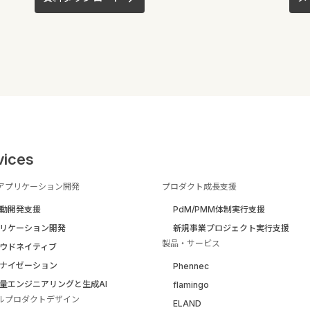
vices
アプリケーション開発
プロダクト成長支援
駆動開発支援
PdM/PMM体制実行支援
リケーション開発
新規事業プロジェクト実行支援
製品・サービス
ウドネイティブ
ナイゼーション
Phennec
量エンジニアリングと生成AI
flamingo
ルプロダクトデザイン
ELAND