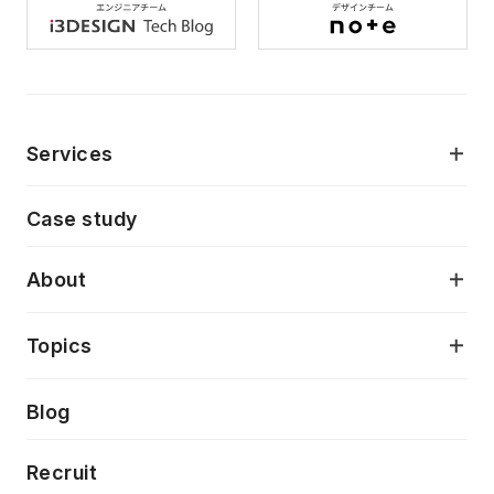
Services
モダンアプリケーション開発
Case study
デジタルプロダクトデザイン
AI駆動開発支援
About
アプリケーション開発
プロダクト成長支援
デザインシステム構築支援
当社が目指しているもの
Topics
クラウドネイティブ
プロトタイピング・仮説検証
製品・サービス
PdM/PMM体制実行支援
Press release
Blog
モダナイゼーション
UX/UI改善
新規事業プロジェクト実行支援
Phennec
News
Recruit
特徴量エンジニアリングと生成AI
フロントエンド開発