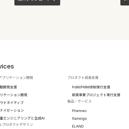
vices
アプリケーション開発
プロダクト成長支援
駆動開発支援
PdM/PMM体制実行支援
リケーション開発
新規事業プロジェクト実行支援
製品・サービス
ウドネイティブ
ナイゼーション
Phennec
量エンジニアリングと生成AI
flamingo
ルプロダクトデザイン
ELAND