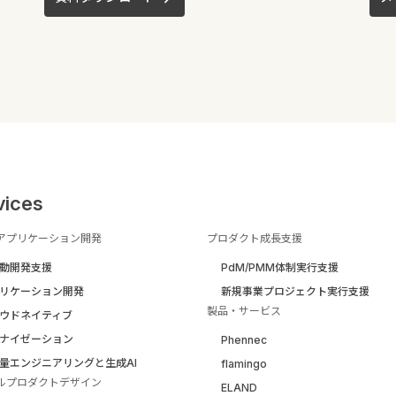
vices
アプリケーション開発
プロダクト成長支援
駆動開発支援
PdM/PMM体制実行支援
リケーション開発
新規事業プロジェクト実行支援
製品・サービス
ウドネイティブ
ナイゼーション
Phennec
量エンジニアリングと生成AI
flamingo
ルプロダクトデザイン
ELAND