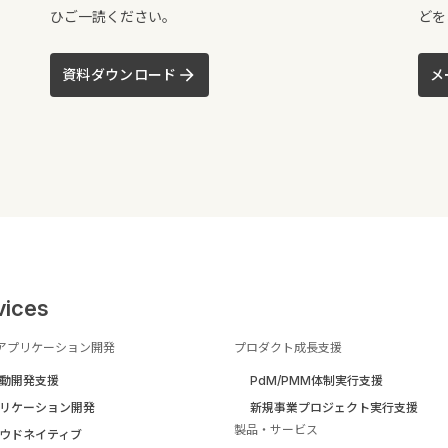
ひご一読ください。
どを
資料ダウンロード
メ
vices
アプリケーション開発
プロダクト成長支援
駆動開発支援
PdM/PMM体制実行支援
リケーション開発
新規事業プロジェクト実行支援
製品・サービス
ウドネイティブ