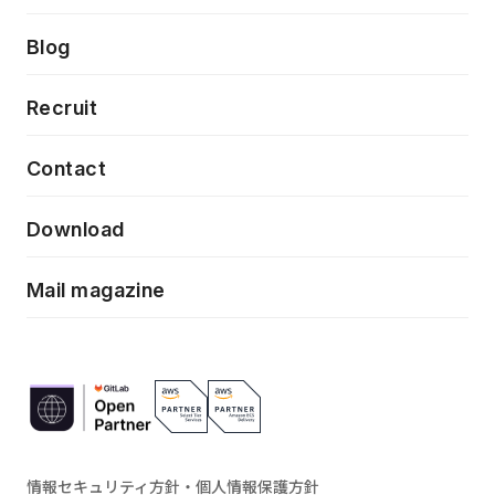
クラウドネイティブ
プロトタイピング・仮説検証
製品・サービス
PdM/PMM体制実行支援
Press release
Blog
モダナイゼーション
UX/UI改善
新規事業プロジェクト実行支援
Phennec
News
Recruit
特徴量エンジニアリングと生成AI
フロントエンド開発
flamingo
Event/Seminer
Contact
ELAND
Download
ZEBRA
Mail magazine
情報セキュリティ方針・個人情報保護方針