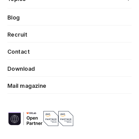
クラウドネイティブ
プロトタイピング・仮説検証
製品・サービス
PdM/PMM体制実行支援
Press release
Blog
モダナイゼーション
UX/UI改善
新規事業プロジェクト実行支援
Phennec
News
Recruit
特徴量エンジニアリングと生成AI
フロントエンド開発
flamingo
Event/Seminer
Contact
ELAND
Download
ZEBRA
Mail magazine