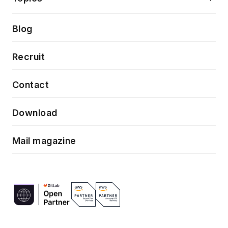
クラウドネイティブ
プロトタイピング・仮説検証
製品・サービス
PdM/PMM体制実行支援
Press release
Blog
モダナイゼーション
UX/UI改善
新規事業プロジェクト実行支援
Phennec
News
Recruit
特徴量エンジニアリングと生成AI
フロントエンド開発
flamingo
Event/Seminer
Contact
ELAND
Download
ZEBRA
Mail magazine